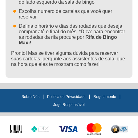
do lado esquerdo da sala de bingo
Escolha numero de cartelas que você quer
reservar
Defina o horário e dias das rodadas que deseja
comprar até o final do mês. *Dica: para encontrar
as rodadas da rifa procure por
Rifa de Bingo
Maxi!
Pronto! Mas se tiver alguma dúvida para reservar
suas cartelas, pergunte aos assistentes de sala, que
na hora que eles te mostram como fazer!
Links úteis
Sobre Nós
Política de Privacidade
Regulamento
Jogo Responsável
Master
100%
Boleto
Pix
Visa
Métodos de pagamento
Card
seguro