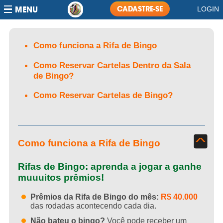
JOGOU GANHOU
MENU
CADASTRE-SE
LOGIN
AJUDA
Como funciona a Rifa de Bingo
Como Funcionam as Rifas de Bingo
Como Reservar Cartelas Dentro da Sala
de Bingo?
Como Reservar Cartelas de Bingo?
^
Como funciona a Rifa de Bingo
Rifas de Bingo: aprenda a jogar a ganhe
muuuitos prêmios!
Prêmios da Rifa de Bingo do mês:
R$ 40.000
das rodadas acontecendo cada dia.
Não bateu o bingo?
Você pode receber um